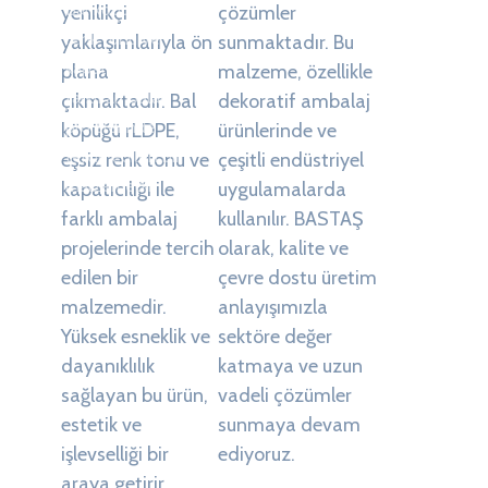
Bal köpüğü, eşsiz
yenilikçi
çözümler
renk tonu ve
yaklaşımlarıyla ön
sunmaktadır. Bu
kapatıcılığı ile
plana
malzeme, özellikle
farklı ambalaj
çıkmaktadır. Bal
dekoratif ambalaj
projelerinde
köpüğü rLDPE,
ürünlerinde ve
tercih edilen bir
eşsiz renk tonu ve
çeşitli endüstriyel
malzemedir.
kapatıcılığı ile
uygulamalarda
farklı ambalaj
kullanılır. BASTAŞ
projelerinde tercih
olarak, kalite ve
edilen bir
çevre dostu üretim
malzemedir.
anlayışımızla
Yüksek esneklik ve
sektöre değer
dayanıklılık
katmaya ve uzun
sağlayan bu ürün,
vadeli çözümler
estetik ve
sunmaya devam
işlevselliği bir
ediyoruz.
araya getirir.